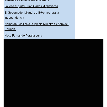
Fallece el pintor Juan Carlos Migliavacca
El Gobernador Miguel de G�emes jura la
Independencia
Nombran Basílica a la Iglesia Nuestra Señora del
Carmen.
Nace Fernando Peralta Luna