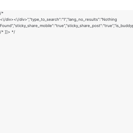
/*
<\/div><\/div>","type_to_search":"1","lang_no_results":"Nothing
Found","sticky_share_mobile":"true","sticky_share_post":"true","is_buddyp
/* ]]> */