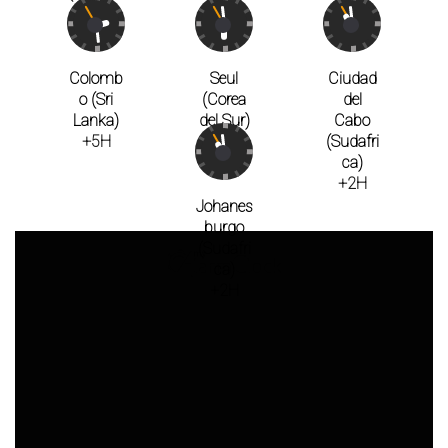
a)
+5H
+10H
+7H
Colomb
Seul
Ciudad
o (Sri
(Corea
del
Lanka)
del Sur)
Cabo
+5H
+9H
(Sudafri
ca)
+2H
Johanes
burgo
(Sudafri
ca)
+2H