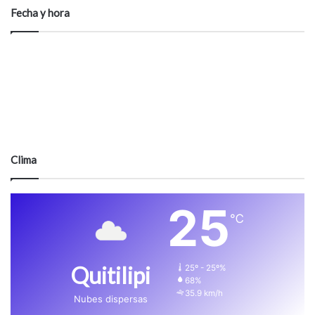
Fecha y hora
Clima
25
℃
Quitilipi
25º - 25º%
68%
35.9 km/h
Nubes dispersas