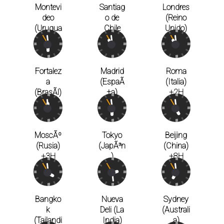
Montevi
Santiag
Londres
deo
o de
(Reino
(Urugua
Chile
Unido)
y)
(Chile)
+1H
-3H
-4H
Fortalez
Madrid
Roma
a
(EspaÃ
(Italia)
(BrasÃ­l)
±a)
+2H
-3H
+2H
MoscÃº
Tokyo
Beijing
(Rusia)
(JapÃ³n
(China)
+3H
)
+8H
+9H
Bangko
Nueva
Sydney
k
Deli (La
(Australi
(Tailandi
India)
a)