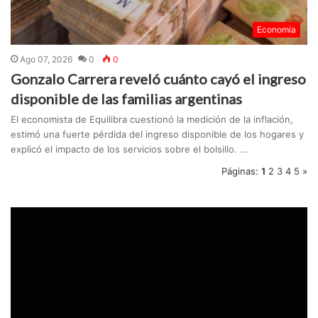
Economía
Ago 07, 2026
0
0
Gonzalo Carrera reveló cuánto cayó el ingreso
disponible de las familias argentinas
El economista de Equilibra cuestionó la medición de la inflación,
estimó una fuerte pérdida del ingreso disponible de los hogares y
explicó el impacto de los servicios sobre el bolsillo. ...
Páginas:
1
2
3
4
5
»