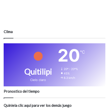
Clima
20
℃
Quitilipi
20º - 20º%
45%
8.3 km/h
Cielo claro
Pronostico del tiempo
Quiniela clic aquí para ver los demás juego