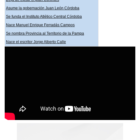
Asume la gobernación Juan León Córdoba
Se funda el Instituto Atlético Central Córdoba
Nace Manuel Enrique Ferradás Campos
Se nombra Provincia al Territorio de la Pampa
Nace el escritor Jorge Alberto Calle